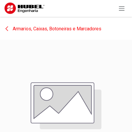
Pular para o conteúdo
Armarios, Caixas, Botoneiras e Marcadores