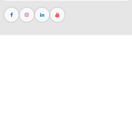
Engenharia ao serviço da
Água e Energia
Início
Livro de Reclamações
Políticas de Privacidade e de Protecção de Dados
Política de Cookies
Condições Gerais de Venda
Termos e Condições
Declaração de Acessibilidade