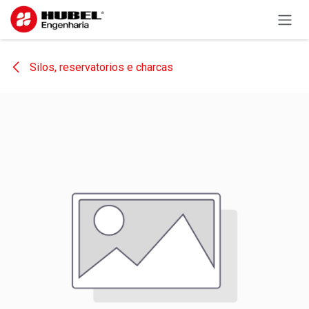
Pular para o conteúdo
Silos, reservatorios e charcas