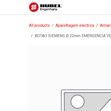
Pular para o conteúdo
Início
Sobre nós
S
All products
Aparelhagem electrica
Armari
BOTAO SIEMENS Ø 22mm EMERGENCIA VE