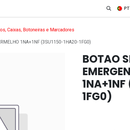
erviços
Produtos
Mercados
Ajuda
Empregos
PT
os, Caixas, Botoneiras e Marcadores
RMELHO 1NA+1NF (3SU1150-1HA20-1FG0)
BOTAO S
EMERGEN
1NA+1NF 
1FG0)