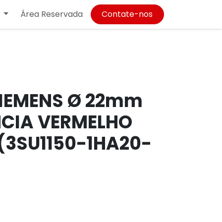
Área Reservada
Contate-nos
IEMENS Ø 22mm
CIA VERMELHO
(3SU1150-1HA20-