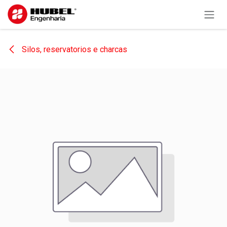
Pular para o conteúdo
Silos, reservatorios e charcas