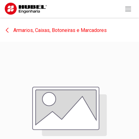
Pular para o conteúdo
Armarios, Caixas, Botoneiras e Marcadores