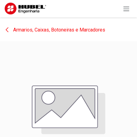
Pular para o conteúdo
Armarios, Caixas, Botoneiras e Marcadores