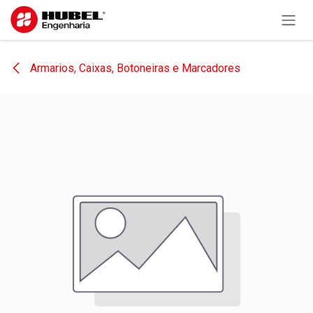
Pular para o conteúdo
Armarios, Caixas, Botoneiras e Marcadores