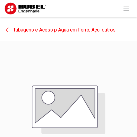
Pular para o conteúdo
Tubagens e Acess p Agua em Ferro, Aço, outros