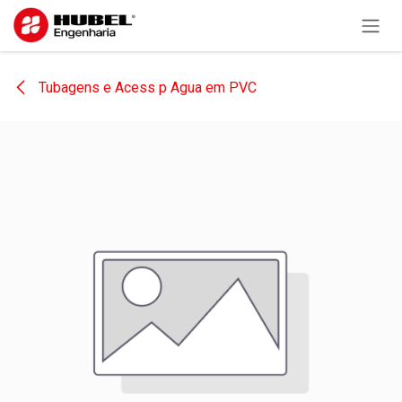
Pular para o conteúdo
Tubagens e Acess p Agua em PVC