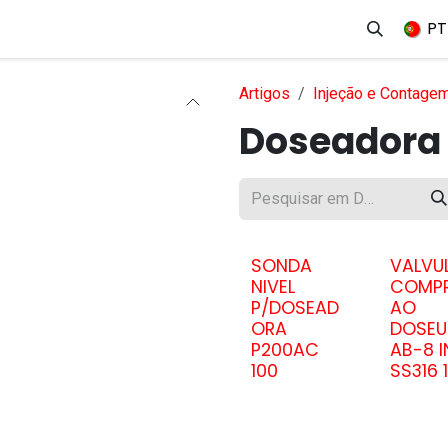
erviços
Produtos
Mercados
Ajuda
Empregos
PT
Artigos
Injeção e Contage
Doseadora
SONDA
VALVU
NIVEL
COMP
P/DOSEAD
AO
ORA
DOSEU
P200AC
AB-8 
100
SS316 