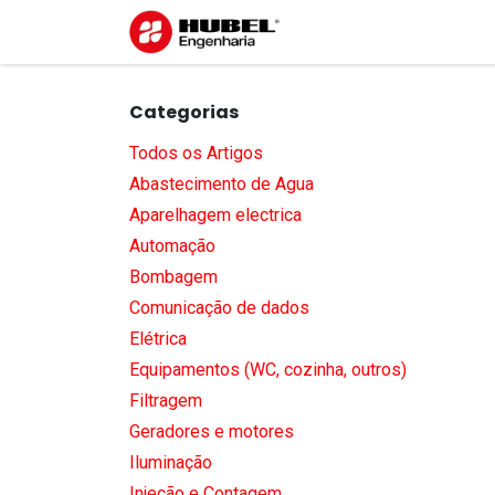
Pular para o conteúdo
Início
Sobre nós
S
Categorias
Todos os Artigos
Abastecimento de Agua
Aparelhagem electrica
Automação
Bombagem
Comunicação de dados
Elétrica
Equipamentos (WC, cozinha, outros)
Filtragem
Geradores e motores
Iluminação
Injeção e Contagem