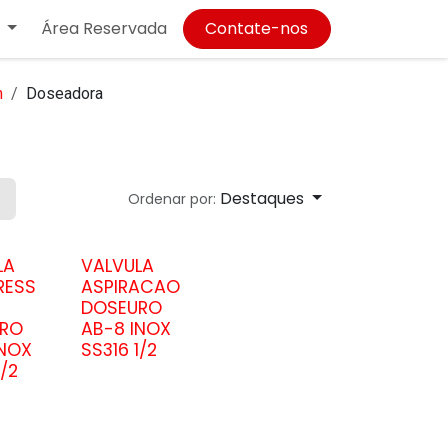
Área Reservada
Contate-nos
m
Doseadora
Destaques
Ordenar por:
LA
VALVULA
RESS
ASPIRACAO
DOSEURO
RO
AB-8 INOX
INOX
SS316 1/2
1/2